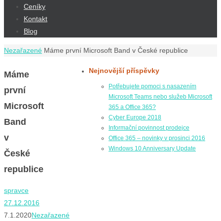
Ceníky
Kontakt
Blog
Home
Nezařazené
Máme první Microsoft Band v České republice
Nejnovější příspěvky
Máme
Potřebujete pomoci s nasazením
první
Microsoft Teams nebo služeb Microsoft
Microsoft
365 a Office 365?
Cyber Europe 2018
Band
Informační povinnost prodejce
v
Office 365 – novinky v prosinci 2016
Windows 10 Anniversary Update
České
republice
spravce
27.12.2016
7.1.2020
Nezařazené