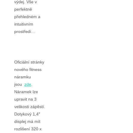
výdej. Vše v
perfektně
přehledném a
intuitivním
prostředí…
Oficiální stránky
nového fitness
náramku
jsou
zde
.
Náramek lze
upravit na 3
velikosti zápěstí.
Dotykový 1,4″
displej má mít
rozlišení 320 x