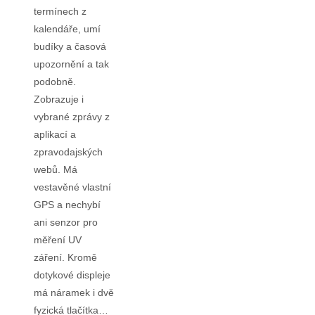
termínech z
kalendáře, umí
budíky a časová
upozornění a tak
podobně.
Zobrazuje i
vybrané zprávy z
aplikací a
zpravodajských
webů. Má
vestavěné vlastní
GPS a nechybí
ani senzor pro
měření UV
záření. Kromě
dotykové displeje
má náramek i dvě
fyzická tlačítka…