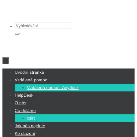
Přeskočit
na
Search
obsah
for:
Vyhledávání
Přeskočit
Úvodní stránka
na
Vzdálená pomoc
obsah
Vzdálená pomoc -Anydesk
HelpDesk
O nás
Co děláme
csirt
Jak nás najdete
Ke stažení