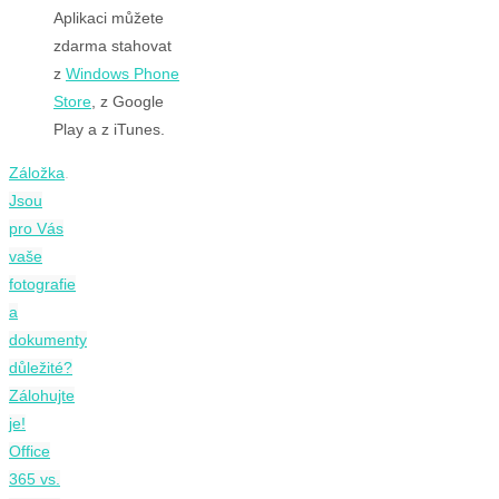
Aplikaci můžete
zdarma stahovat
z
Windows Phone
Store
, z Google
Play a z iTunes.
Záložka
.
Jsou
pro Vás
vaše
fotografie
a
dokumenty
důležité?
Zálohujte
je!
Office
365 vs.