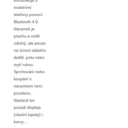
komunikuje s
mobilními
telefony pomocí
Bluetooth 4.0.
Náramek je
prachu a vodě
odolný, ale pouze
na úrovni slabého
deště, potu nebo
mytí rukou.
Sprchování nebo
koupání s
náramkem není
povoleno.
Nastavit lze
pozadí displeje
(vlastní tapety) i
barvy…