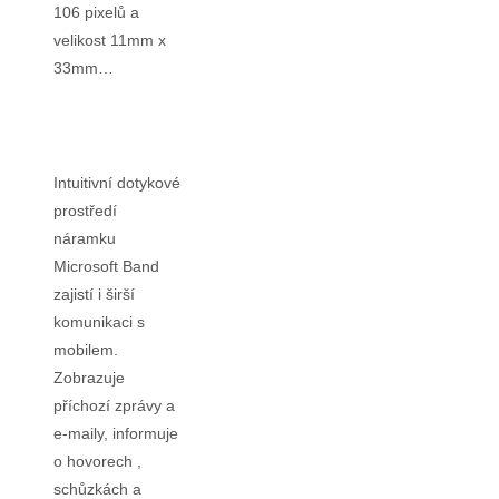
106 pixelů a
velikost 11mm x
33mm…
Intuitivní dotykové
prostředí
náramku
Microsoft Band
zajistí i širší
komunikaci s
mobilem.
Zobrazuje
příchozí zprávy a
e-maily, informuje
o hovorech ,
schůzkách a