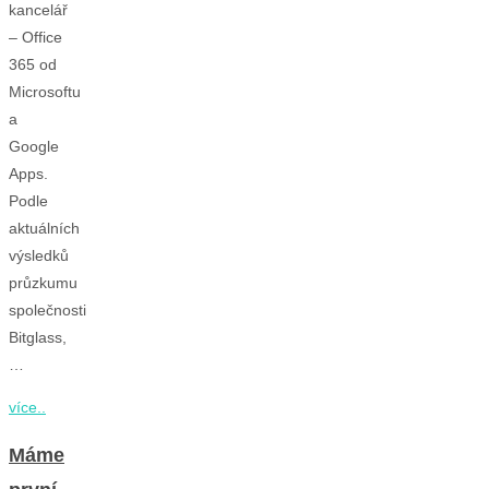
kancelář
– Office
365 od
Microsoftu
a
Google
Apps.
Podle
aktuálních
výsledků
průzkumu
společnosti
Bitglass,
…
více..
Máme