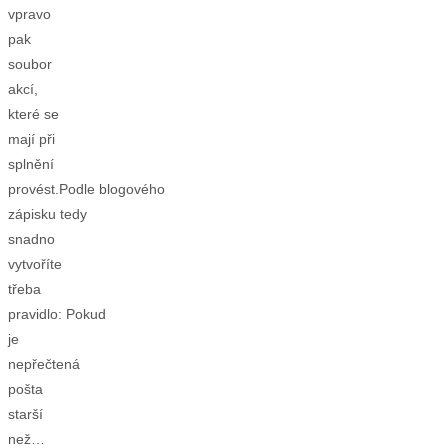
vpravo
pak
soubor
akcí,
které se
mají při
splnění
provést.Podle blogového
zápisku tedy
snadno
vytvoříte
třeba
pravidlo: Pokud
je
nepřečtená
pošta
starší
než…