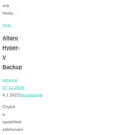
svá
hesla,…
více..
Altaro
Hyper-
V
Backup
spravce
27.12.2016
4.1.2022
Nezařazené
Chytré
a
spolehlivé
zálohování