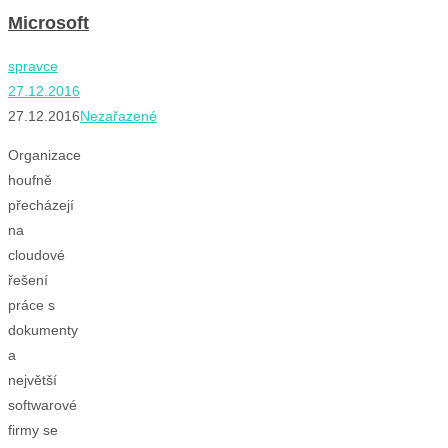
Microsoft
spravce
27.12.2016
27.12.2016
Nezařazené
Organizace
houfně
přecházejí
na
cloudové
řešení
práce s
dokumenty
a
největší
softwarové
firmy se