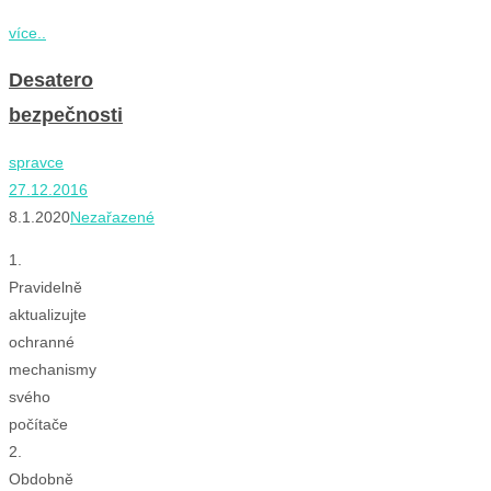
více..
Desatero
bezpečnosti
spravce
27.12.2016
8.1.2020
Nezařazené
1.
Pravidelně
aktualizujte
ochranné
mechanismy
svého
počítače
2.
Obdobně