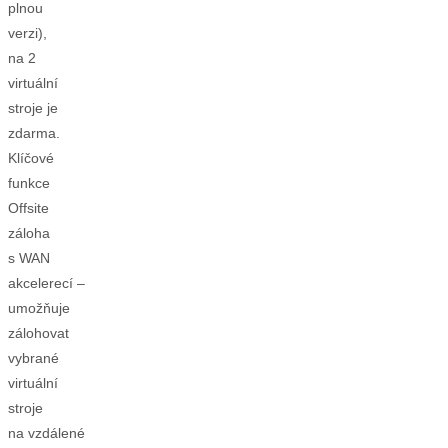
plnou
verzi),
na 2
virtuální
stroje je
zdarma.
Klíčové
funkce
Offsite
záloha
s WAN
akcelerecí –
umožňuje
zálohovat
vybrané
virtuální
stroje
na vzdálené