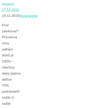
spravce
27.12.2016
19.11.2019
Nezařazené
Proč
zálohovat?
Průměrná
míra
selhání
disků je
100% –
všechny
disky jednou
selžou
70%
podnikatelů
zažilo či
zažije