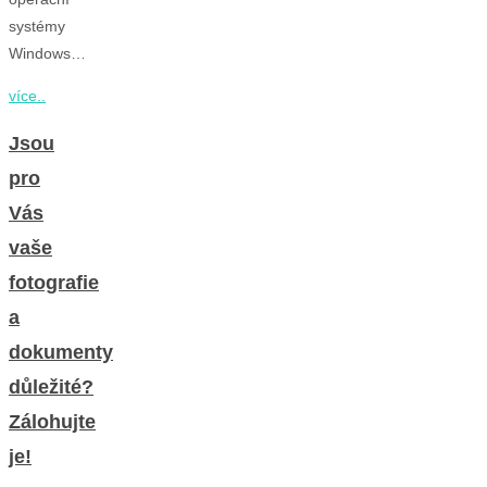
systémy
Windows…
více..
Jsou
pro
Vás
vaše
fotografie
a
dokumenty
důležité?
Zálohujte
je!