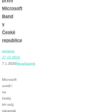
první
Microsoft
Band
v
České
republice
spravce
27.12.2016
7.1.2020
Nezařazené
​
Microsoft
uvedl i
na
český
trh svůj
náramek