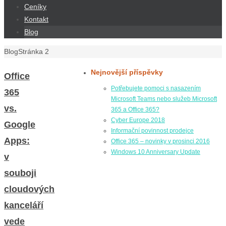
Ceníky
Kontakt
Blog
Home
Blog
Stránka 2
Nejnovější příspěvky
Office
Potřebujete pomoci s nasazením
365
Microsoft Teams nebo služeb Microsoft
vs.
365 a Office 365?
Cyber Europe 2018
Google
Informační povinnost prodejce
Apps:
Office 365 – novinky v prosinci 2016
Windows 10 Anniversary Update
v
souboji
cloudových
kanceláří
vede