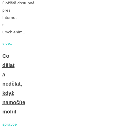
úložiště dostupné
přes
Internet
s
urychlením…
více..
Co
dělat
a
nedělat,
když
namočíte
mobil
spravce