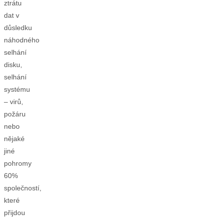
ztrátu
dat v
důsledku
náhodného
selhání
disku,
selhání
systému
– virů,
požáru
nebo
nějaké
jiné
pohromy
60%
společností,
které
přijdou