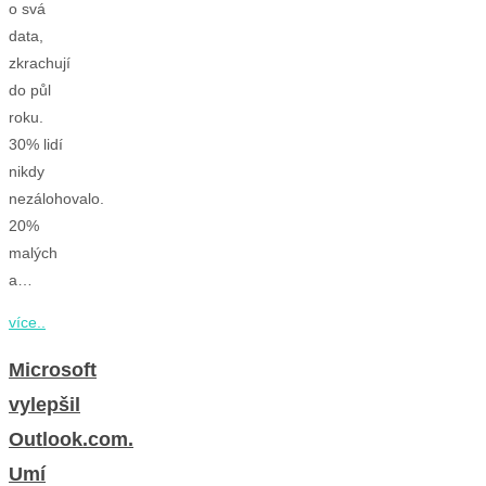
o svá
data,
zkrachují
do půl
roku.
30% lidí
nikdy
nezálohovalo.
20%
malých
a…
více..
Microsoft
vylepšil
Outlook.com.
Umí