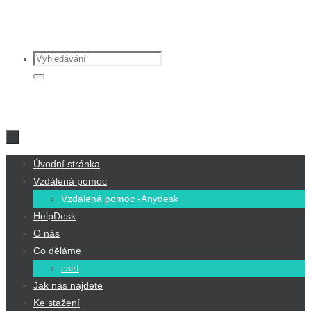
Přeskočit
na
Search
obsah
for:
Vyhledávání
Přeskočit
Úvodní stránka
na
Vzdálená pomoc
obsah
Vzdálená pomoc -Anydesk
HelpDesk
O nás
Co děláme
csirt
Jak nás najdete
Ke stažení