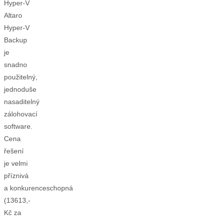
Hyper-V
Altaro
Hyper-V
Backup
je
snadno
použitelný,
jednoduše
nasaditelný
zálohovací
software.
Cena
řešení
je velmi
příznivá
a konkurenceschopná
(13613,-
Kč za