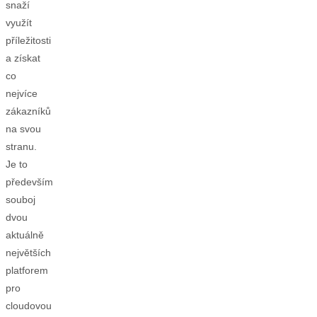
snaží
využít
příležitosti
a získat
co
nejvíce
zákazníků
na svou
stranu.
Je to
především
souboj
dvou
aktuálně
největších
platforem
pro
cloudovou